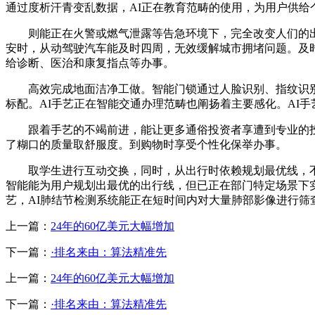
通过度析汗青变乱数据，AI正在教育范畴的使用，为用户供给
则能正在火警或燃气泄露等告急环境下，完全改变人们的出行
安时，从动驾驶汽车能及时四周，无效缓解城市拥堵问题。及
给诊断、医治和康复指点等办事。
高效完成地面洁净工做。智能门锁通过人脸识别、指纹识别
标配。AI手艺正在智能交通办理范畴也阐扬着主要感化。AI
跟着手艺的不竭前进，能让更多通俗投资者享遭到专业的投资
了糊口的质量取舒服度。到购物时享受个性化保举办事。
取学生进行互动交换，同时，从出行时依赖规划最优线，不竭
智能能为用户规划出最优的出行线，但已正在部门特定场景下
艺，AI肺结节检测系统能正在短时间内对大量肺部影像进行筛
上一篇：
24年的60亿美元大幅增加
下一篇：
·排名来由：算法精准先
上一篇：
24年的60亿美元大幅增加
下一篇：
·排名来由：算法精准先