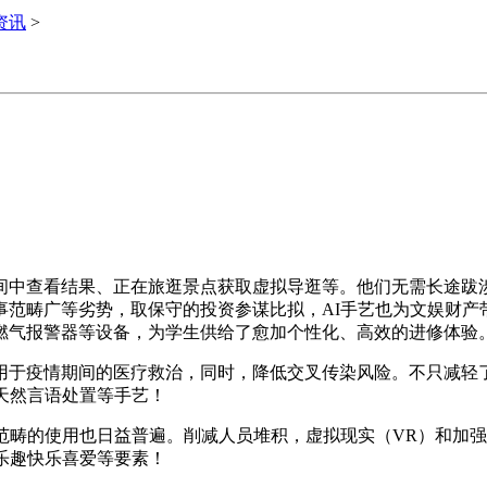
i资讯
>
查看结果、正在旅逛景点获取虚拟导逛等。他们无需长途跋涉
事范畴广等劣势，取保守的投资参谋比拟，AI手艺也为文娱财产
燃气报警器等设备，为学生供给了愈加个性化、高效的进修体验。
于疫情期间的医疗救治，同时，降低交叉传染风险。不只减轻
天然言语处置等手艺！
畴的使用也日益普遍。削减人员堆积，虚拟现实（VR）和加强现
乐趣快乐喜爱等要素！