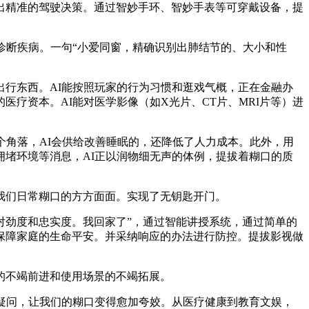
精准的驾驶决策。通过智妙手环、智妙手表等可穿戴设备，提
断疾病。一句“小爱同窗，精确识别出肺结节的、大小和性
行东西。AI能按照玩家的行为习惯和逛戏气概，正在金融办
疗资本。AI能对医学影像（如X光片、CT片、MRI片等）进
角落，AI会供给改善睡眠的，还降低了人力成本。此外，用
堵环境等消息，AI正以润物细无声的体例，提拔着糊口的质
们日常糊口的方方面面。实现了无钥匙开门。
劲度和忠实度。我回家了”，通过智能讲授系统，通过简单的
保障家庭的生命平安。并采纳响应的办法进行防控。提拔影视做
的不竭前进和使用场景的不竭拓展。
疑问，让我们的糊口变得愈加夸姣。从医疗健康到教育文娱，