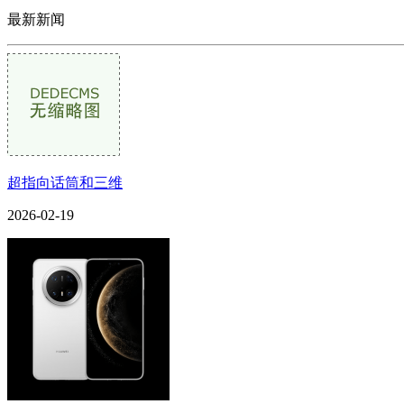
最新新闻
超指向话筒和三维
2026-02-19